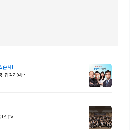
스손사!
행! 합격지원반
 인스TV